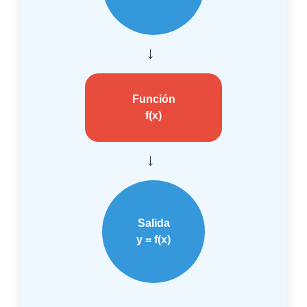
→
Función
f(x)
→
Salida
y = f(x)